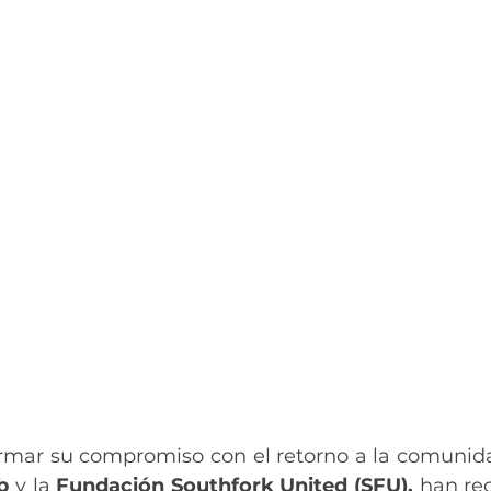
irmar su compromiso con el retorno a la comunida
b
 y la 
Fundación Southfork United (SFU), 
han re