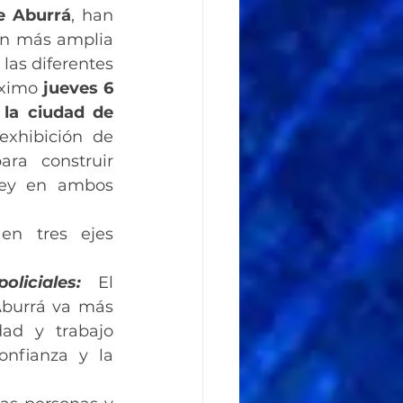
de Aburrá
, han 
n más amplia 
las diferentes 
óximo 
jueves 6 
la ciudad de 
xhibición de 
ra construir 
ley en ambos 
en tres ejes 
liciales:
El 
Aburrá va más 
ad y trabajo 
onfianza y la 