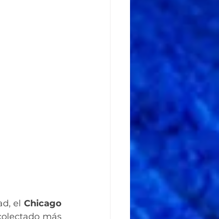
d, el 
Chicago 
colectado más 