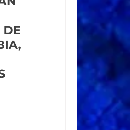
RAN
 DE
BIA,
S