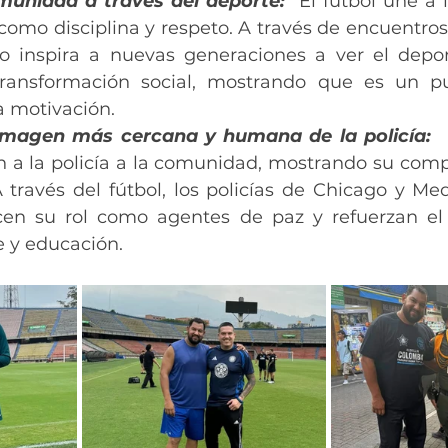
omunidad a través del deporte:
  El fútbol une a 
como disciplina y respeto. A través de encuentros 
go inspira a nuevas generaciones a ver el depo
ransformación social, mostrando que es un pu
a motivación.
imagen más cercana y humana de la policía:
  
n a la policía a la comunidad, mostrando su comp
A través del fútbol, los policías de Chicago y Med
ecen su rol como agentes de paz y refuerzan el 
e y educación.