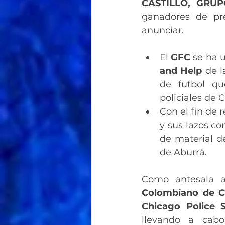
CASTILLO, GRU
ganadores de pr
anunciar.
El 
GFC
 se ha 
and Help
 de l
de futbol qu
policiales de 
Con el fin de 
y sus lazos co
de material de
de Aburrá.
Como antesala a
Colombiano de C
Chicago Police 
llevando a cabo