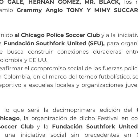
PO GALÉ, HERNÁN GÓMEZ, MR. BLACK, 
los 
emio
 Grammy Anglo TONY Y MIMY SUCCAR
unido 
al Chicago Police Soccer Club
 y a la iniciati
a 
Fundación Southfork United (SFU),
 para organi
e busca construir conexiones duraderas entre
Colombia y EE.UU.
reafirmar el compromiso social de las fuerzas polic
n Colombia, en el marco del torneo futbolístico, s
portivo a escuelas locales y organizaciones juveni
 lo que será la decimoprimera edición del 
hicago
Soccer Club
 y la 
Fundación Southfork United
 una iniciativa social sin precedentes en C